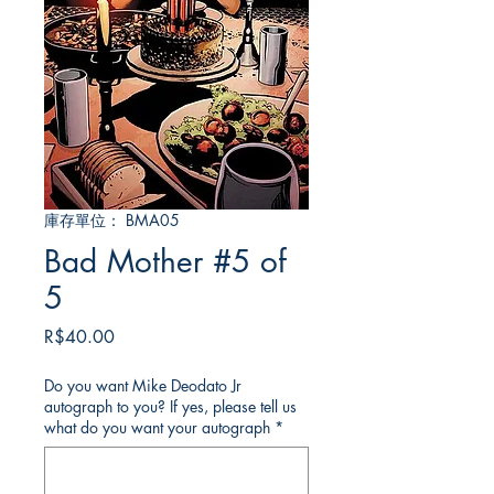
庫存單位： BMA05
Bad Mother #5 of
5
價
R$40.00
格
Do you want Mike Deodato Jr
autograph to you? If yes, please tell us
what do you want your autograph
*