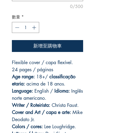
0/500
數量
*
新增至購物車
Flexible cover / capa flexível.
24 pages
/ páginas
Age range:
18+/
classificação
etaria:
acima de 18 anos.
Language:
English /
Idioma:
Inglês
norte americano.
Writer / Roteirista:
Christa Faust.
Cover and
Art / capa e arte:
Mike
Deodato Jr.
Colors / cores:
Lee Loughridge.