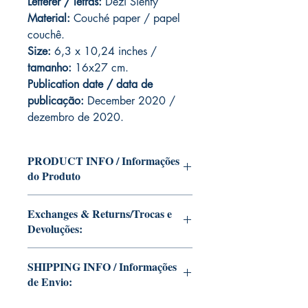
Letterer / letras:
Dezi Sienty
Material:
C
ouché paper / papel
couchê.
Size:
6,3 x 10,24 inches /
tamanho:
16x27 cm.
Publication date / data de
publicação:
December 2020 /
dezembro de 2020.
PRODUCT INFO / Informações
do Produto
Edition of Mike Deodato Jr's personal
Exchanges & Returns/Trocas e
collection.
Devoluções:
This and other editions will be signed
with or without dedication, in case you
ATTENTION: our editions are limited
want Mike Deodato Jr to autograph
SHIPPING INFO / Informações
runs with personalized autographs.
your copy.
de Envio:
Unfortunately, it is not subject to return.
--
Because once signed, it invalidates the
Edição da coleção pessoal de Mike
This edition is at the residence of Mike