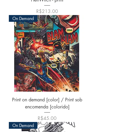
價格
R$213.00
On Demand
Print on demand [color] / Print sob
encomenda [colorido]
價格
R$45.00
On Demand