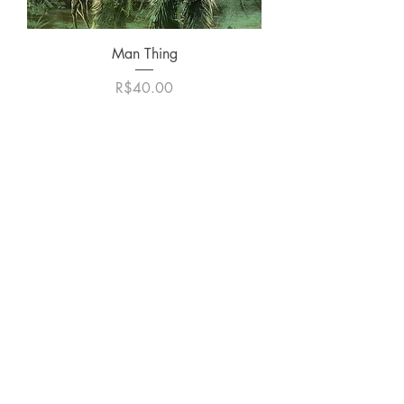
Man Thing
價格
R$40.00
Mike Deodato Store
é parceiro comercial da MARGINALIA:
CNPJ:
22.759.548
/0001-52
Rua Dr. Hortêncio Ribeiro nº 148
Bairro Castelo Branco
(próximo à UFPB)
João Pessoa - PB. CEP:
58050-220
info@mikedeodatostore.com