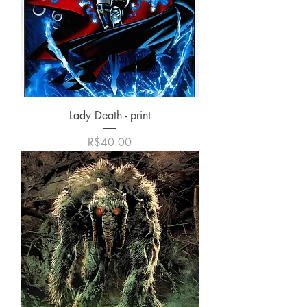
Lady Death - print
價格
R$40.00