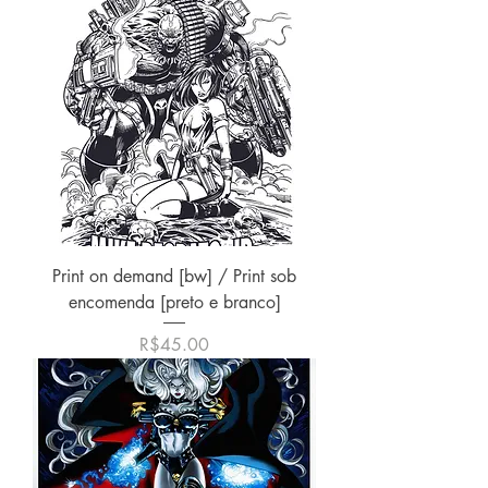
Print on demand [bw] / Print sob
encomenda [preto e branco]
價格
R$45.00