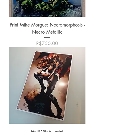
Print Mike Morgue: Necromorphosis -
Necro Metallic
價格
R$750.00
HellWitch - print