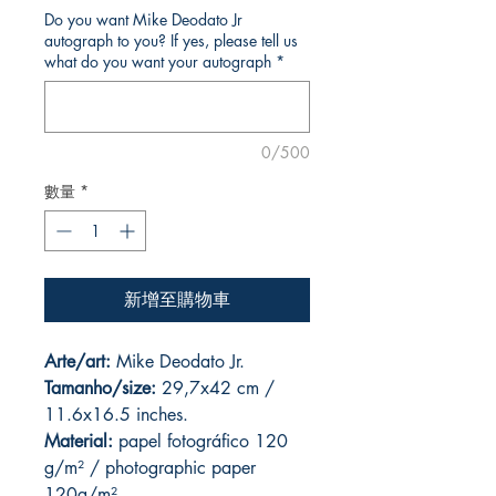
Do you want Mike Deodato Jr
autograph to you? If yes, please tell us
what do you want your autograph
*
0/500
數量
*
新增至購物車
Arte/art:
Mike Deodato Jr.
Tamanho/size:
29,7x42 cm /
11.6x16.5 inches.
Material:
papel fotográfico 120
g/m² / photographic paper
120g/m².