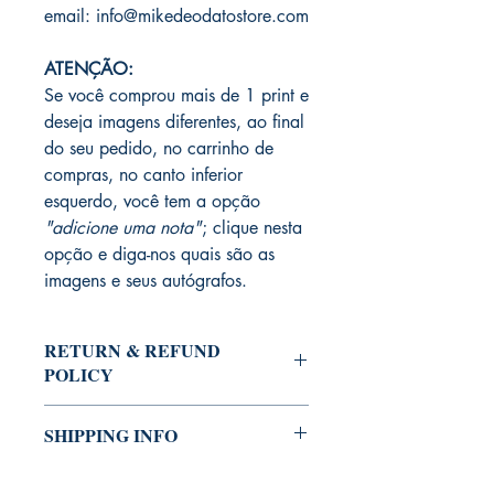
email: info@mikedeodatostore.com
ATENÇÃO:
Se você comprou mais de 1 print e
deseja imagens diferentes, ao final
do seu pedido, no carrinho de
compras, no canto inferior
esquerdo, você tem a opção
"adicione uma nota"
; clique nesta
opção e diga-nos quais são as
imagens e seus autógrafos.
RETURN & REFUND
POLICY
Produto não está sujeito a devolução.
SHIPPING INFO
Em caso de danos do transporte, roubo
ou extravio do produto durante entrega,
Este produto está na residência de
você poderá optar em escolher outro