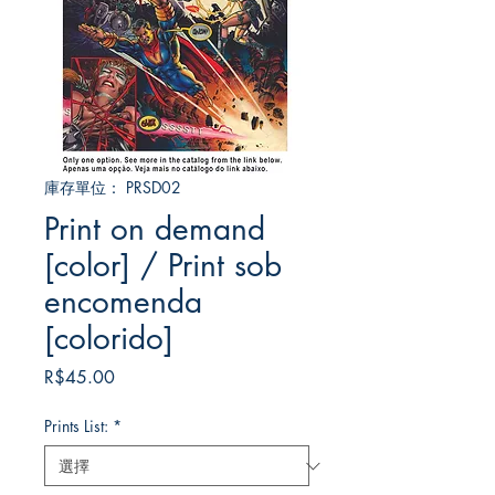
庫存單位： PRSD02
Print on demand
[color] / Print sob
encomenda
[colorido]
價
R$45.00
格
Prints List:
*