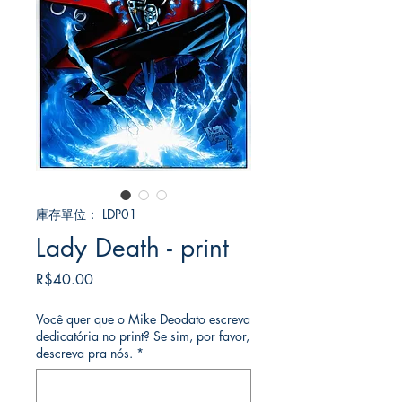
庫存單位： LDP01
Lady Death - print
價
R$40.00
格
Você quer que o Mike Deodato escreva
dedicatória no print? Se sim, por favor,
descreva pra nós.
*