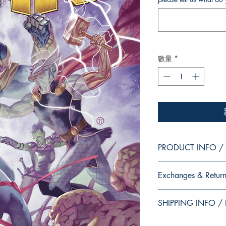
數量
*
PRODUCT INFO / I
Edition of Mike Deodat
Exchanges & Return
This and other edition
dedication, in case y
ATTENTION: our editio
autograph your copy.
SHIPPING INFO / I
personalized autographs
--
return. Because once s
Edição da coleção pes
This edition is at the 