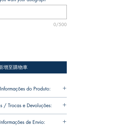
0/500
新增至購物車
nformações do Produto:
o Jr's personal collection.
s / Trocas e Devoluções:
s will be signed with or without
ou want Mike Deodato Jr to
ns are limited runs with
nformações de Envio:
. Unfortunately, it is not subject to
igned, it invalidates the replacement
soal de Mike Deodato Jr.
residence of Mike Deodato Jr.