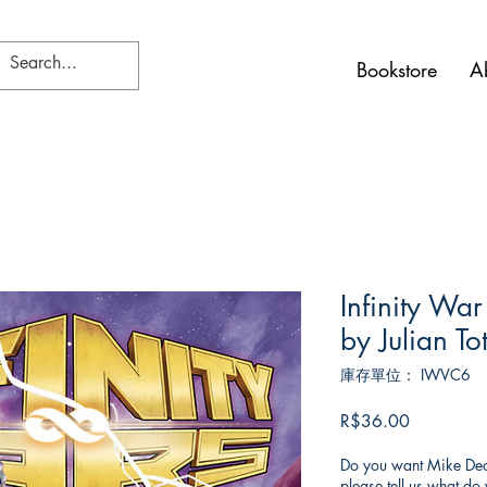
Bookstore
A
Infinity War
by Julian To
庫存單位： IWVC6
價
R$36.00
格
Do you want Mike Deod
please tell us what d