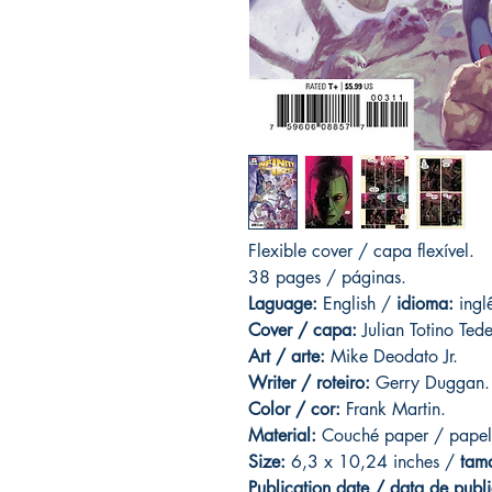
Flexible cover / capa flexível.
38 pages / páginas.
Laguage:
English /
idioma:
ingl
Cover / capa:
Julian Totino Ted
Art
/ arte:
Mike Deodato Jr.
Writer / roteiro:
Gerry Duggan.
Color / cor:
Frank Martin.
Material:
C
ouché paper / papel
Size:
6,3 x 10,24 inches /
tam
Publication date / data de publ