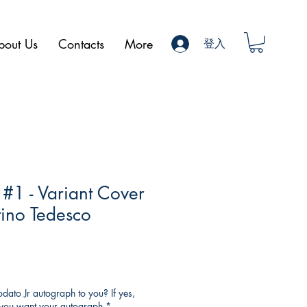
bout Us
Contacts
More
登入
 #1 - Variant Cover
tino Tedesco
ato Jr autograph to you? If yes,
o you want your autograph
*