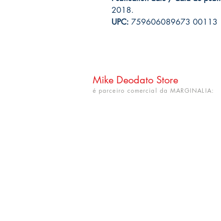
2018.
UPC:
759606089673 00113
Mike Deodato Store
é parceiro comercial da MARGINALIA:
CNPJ: 22.759.548/0001-52
Rua Dr. Hortêncio Ribeiro nº 148
Bairro Castelo Branco
(próximo à UFPB)
João Pessoa - PB. CEP: 58050-220
info@mikedeodatostore.com