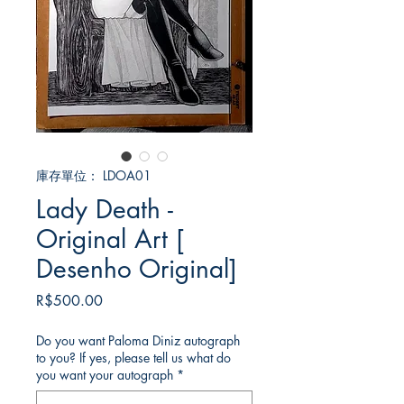
庫存單位： LDOA01
Lady Death -
Original Art [
Desenho Original]
價
R$500.00
格
Do you want Paloma Diniz autograph
to you? If yes, please tell us what do
you want your autograph
*