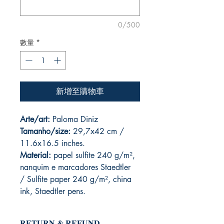
0/500
數量
*
新增至購物車
Arte/art:
Paloma Diniz
Tamanho/size:
29,7x42 cm /
11.6x16.5 inches.
Material:
papel sulfite 240 g/m²,
nanquim e marcadores Staedtler
/ Sulfite paper 240 g/m², china
ink, Staedtler pens.
RETURN & REFUND