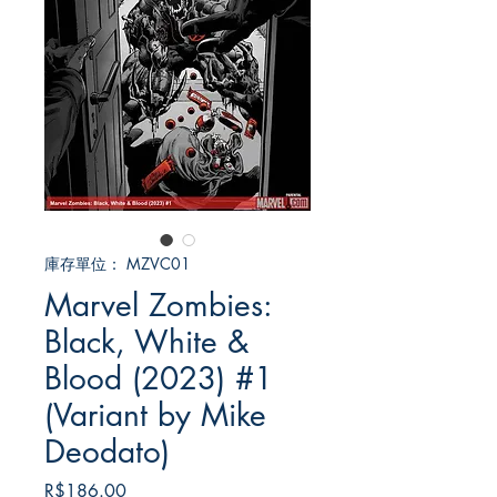
庫存單位： MZVC01
Marvel Zombies:
Black, White &
Blood (2023) #1
(Variant by Mike
Deodato)
價
R$186.00