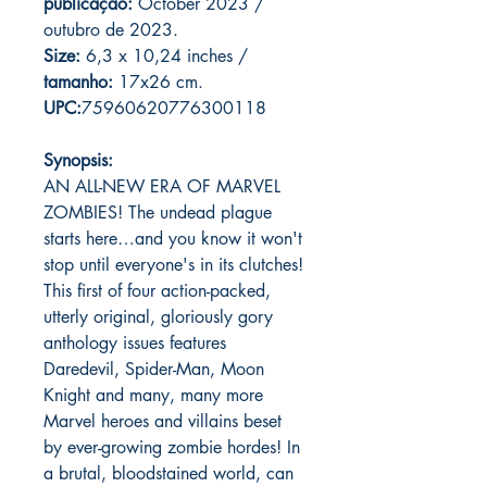
publicação:
October 2023 /
outubro de 2023.
Size:
6,3 x 10,24 inches /
tamanho:
17x26 cm.
UPC:
75960620776300118
Synopsis:
AN ALL-NEW ERA OF MARVEL
ZOMBIES! The undead plague
starts here…and you know it won't
stop until everyone's in its clutches!
This first of four action-packed,
utterly original, gloriously gory
anthology issues features
Daredevil, Spider-Man, Moon
Knight and many, many more
Marvel heroes and villains beset
by ever-growing zombie hordes! In
a brutal, bloodstained world, can