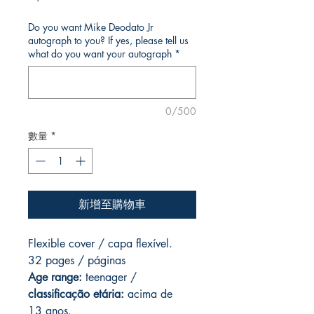
格
Do you want Mike Deodato Jr
autograph to you? If yes, please tell us
what do you want your autograph
*
0/500
數量
*
新增至購物車
Flexible cover / capa flexível.
32 pages / páginas
Age range:
teenager /
classificação etária:
acima de
13 anos.