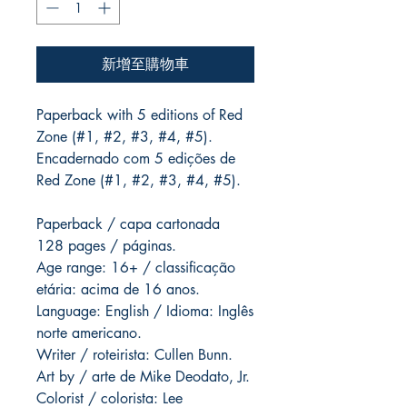
新增至購物車
Paperback with 5 editions of Red
Zone (#1, #2, #3, #4, #5).
Encadernado com 5 edições de
Red Zone (#1, #2, #3, #4, #5).
Paperback / capa cartonada
128 pages / páginas.
Age range: 16+ / classificação
etária: acima de 16 anos.
Language: English / Idioma: Inglês
norte americano.
Writer / roteirista: Cullen Bunn.
Art by / arte de Mike Deodato, Jr.
Colorist / colorista: Lee