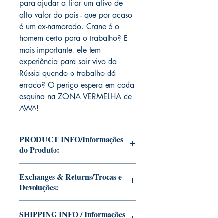
para ajudar a tirar um ativo de
alto valor do país - que por acaso
é um ex-namorado. Crane é o
homem certo para o trabalho? E
mais importante, ele tem
experiência para sair vivo da
Rússia quando o trabalho dá
errado? O perigo espera em cada
esquina na ZONA VERMELHA de
AWA!
PRODUCT INFO/Informações
do Produto:
Editions of Mike Deodato Jr's personal
Exchanges & Returns/Trocas e
collection.
Devoluções:
These and other editions will be signed
with or without dedication, in case you
ATTENTION: our editions are limited
want Mike Deodato Jr to autograph
SHIPPING INFO / Informações
runs with personalized autographs.