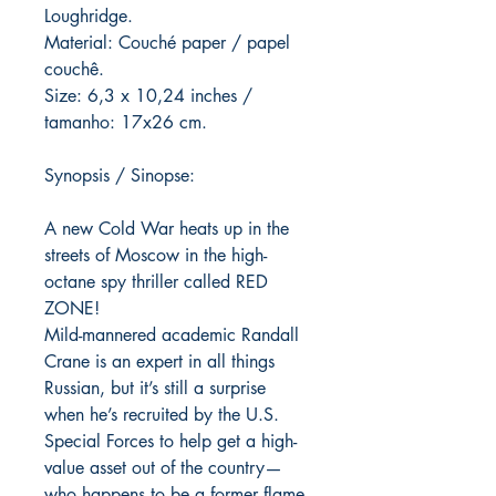
Loughridge.
Material: Couché paper / papel
couchê.
Size: 6,3 x 10,24 inches /
tamanho: 17x26 cm.
Synopsis / Sinopse:
A new Cold War heats up in the
streets of Moscow in the high-
octane spy thriller called RED
ZONE!
Mild-mannered academic Randall
Crane is an expert in all things
Russian, but it’s still a surprise
when he’s recruited by the U.S.
Special Forces to help get a high-
value asset out of the country—
who happens to be a former flame.