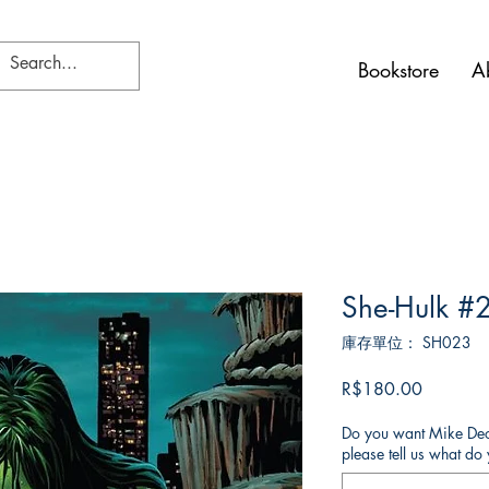
Bookstore
A
She-Hulk #
庫存單位： SH023
價
R$180.00
格
Do you want Mike Deod
please tell us what d