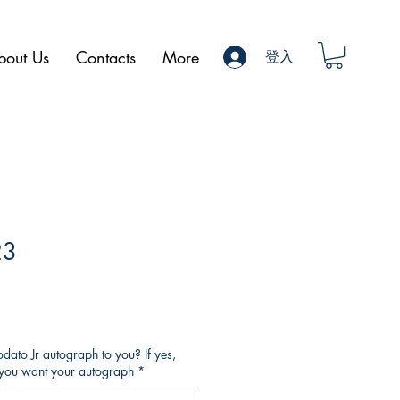
bout Us
Contacts
More
登入
23
ato Jr autograph to you? If yes,
o you want your autograph
*