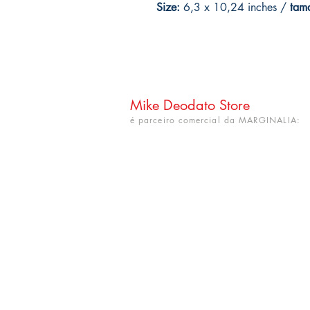
Size:
6,3 x 10,24 inches /
tam
Mike Deodato Store
é parceiro comercial da MARGINALIA:
CNPJ: 22.759.548/0001-52
Rua Dr. Hortêncio Ribeiro nº 148
Bairro Castelo Branco
(próximo à UFPB)
João Pessoa - PB. CEP: 58050-220
info@mikedeodatostore.com