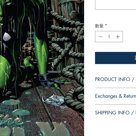
數量
*
PRODUCT INFO / I
Edition of Mike Deodat
Exchanges & Return
This and other edition
dedication, in case y
ATTENTION: our editio
autograph your copy.
SHIPPING INFO / I
personalized autographs
--
return. Because once s
Edição da coleção pes
This edition is at the 
of the product for sal
Essa e outras ediçõe
that this is the editio
dedicatória, caso voc