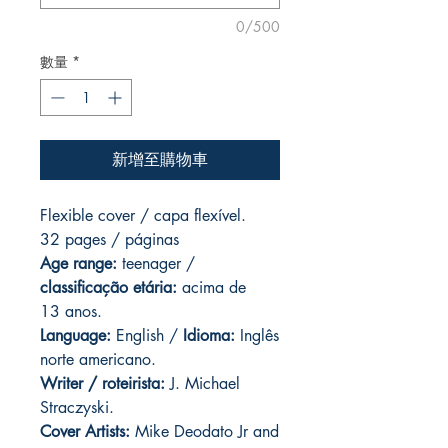
0/500
數量
*
新增至購物車
Flexible cover / capa flexível.
32 pages / páginas
Age range:
teenager /
classificação etária:
acima de
13 anos.
Language:
English /
Idioma:
Inglês
norte americano.
Writer / roteirista:
J. Michael
Straczyski.
Cover Artists:
Mike Deodato Jr and