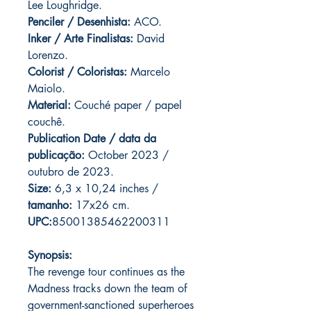
Lee Loughridge.
Penciler / Desenhista:
ACO.
Inker / Arte Finalistas:
David
Lorenzo.
Colorist / Coloristas:
Marcelo
Maiolo.
Material:
Couché paper / papel
couchê.
Publication Date / data da
publicação:
October 2023 /
outubro de 2023.
Size:
6,3 x 10,24 inches /
tamanho:
17x26 cm.
UPC:
85001385462200311
Synopsis:
The revenge tour continues as the
Madness tracks down the team of
government-sanctioned superheroes